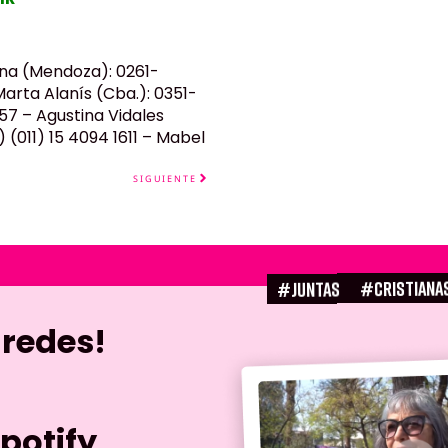
ena (Mendoza): 0261-
Marta Alanís (Cba.): 0351-
7 – Agustina Vidales
 (011) 15 4094 1611 – Mabel
SIGUIENTE
#CRISTIANA
#juntas
 redes!
potify