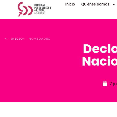
Inicio
Quiénes somos
< INICIO
< NOVEDADES
Decl
Nacio
7 j