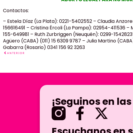
Contactos:
– Estela Díaz (La Plata): 0221-5402552 – Claudia Anzor
156616491 – Cristina Ércoli (La Pampa): 02954-411536 – 
155-649981 – Ruth Zurbriggen (Neuquén): 0299-15428235
Agüero (CABA) (011) 15 6309 9787 – Julia Martino (CABA)
Gabarra (Rosario) 0341 156 92 3263
ANTERIOR
¡Seguinos en las
Escuchanos en s