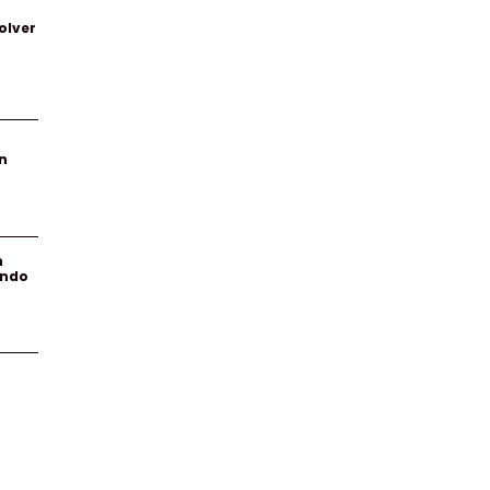
olver
n
n
endo