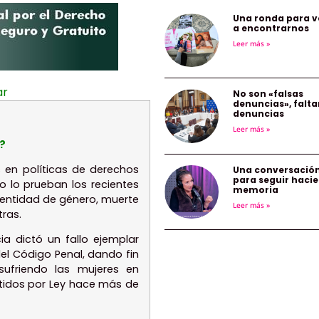
Una ronda para v
a encontrarnos
Leer más »
ar
No son «falsas
denuncias», falta
denuncias
Leer más »
?
 en políticas de derechos
Una conversació
para seguir haci
 lo prueban los recientes
memoria
dentidad de género, muerte
Leer más »
tras.
a dictó un fallo ejemplar
el Código Penal, dando fin
sufriendo las mujeres en
itidos por Ley hace más de