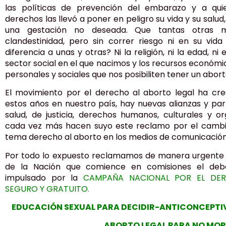
las políticas de prevención del embarazo y a qui
derechos las llevó a poner en peligro su vida y su salud
una gestación no deseada. Que tantas otras mu
clandestinidad, pero sin correr riesgo ni en su vid
diferencia a unas y otras? Ni la religión, ni la edad, ni
sector social en el que nacimos y los recursos económi
personales y sociales que nos posibiliten tener un abort
El movimiento por el derecho al aborto legal ha cre
estos años en nuestro país, hay nuevas alianzas y par
salud, de justicia, derechos humanos, culturales y or
cada vez más hacen suyo este reclamo por el cambio
tema derecho al aborto en los medios de comunicación
Por todo lo expuesto reclamamos de manera urgente
de la Nación que comience en comisiones el deb
impulsado por la
CAMPAÑA NACIONAL POR EL DER
SEGURO Y GRATUITO.
EDUCACIÓN SEXUAL PARA DECIDIR-ANTICONCEPTI
ABORTO LEGAL PARA NO MOR