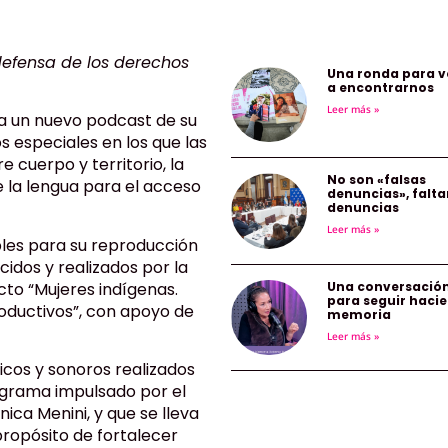
defensa de los derechos
Una ronda para v
a encontrarnos
Leer más »
a un nuevo podcast de su
s especiales en los que las
 cuerpo y territorio, la
No son «falsas
 la lengua para el acceso
denuncias», falta
denuncias
Leer más »
ibles para su reproducción
cidos y realizados por la
cto “Mujeres indígenas.
Una conversació
para seguir haci
roductivos”, con apoyo de
memoria
Leer más »
icos y sonoros realizados
ograma impulsado por el
ca Menini, y que se lleva
propósito de fortalecer