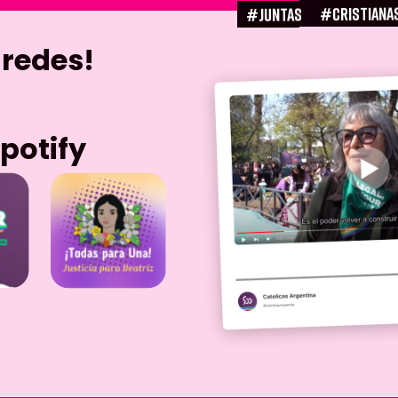
#CRISTIANA
#juntas
 redes!
potify