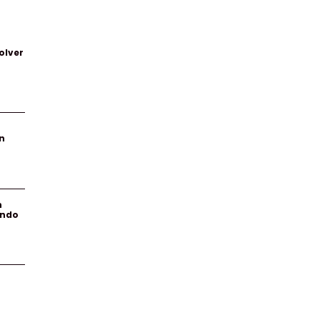
olver
n
n
endo