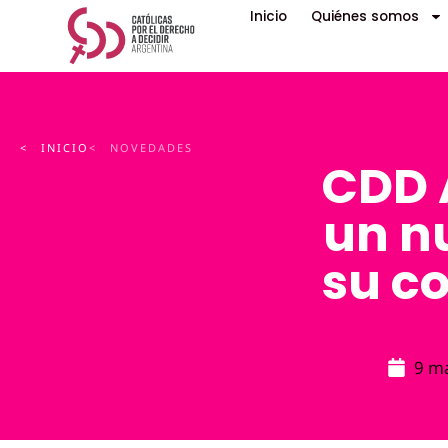
Inicio
Quiénes somos
< INICIO
< NOVEDADES
CDD 
un n
su c
9 m