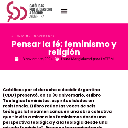
< INICIO
< NOVEDADES
Pensar la fé: feminismo y
religión
13 noviembre, 2024
Laura Mangialavori para LATFEM
Católicas por el derecho a decidir Argentina
(CDD) presentó, en su 30 aniversario, el libro
Teologías feministas: espiritualidades en
resistencia. El libro reúne las voces de seis
teólogas latinoamericanas en una obra colectiva
que “invita a mirar a los feminismos desde una
perspectiva teológica y a la teología desde una
mirada feminista”. Propone herramientas de