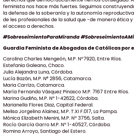
feminista nos hace más fuertes. Seguimos construyendo
la defensa de la soberanía y la autonomía reproductiva
de les profesionales de la salud que -de manera ética 
el acceso a derechos.
#SobreseimientoParaMiranda #SobreseimientoAM
Guardia Feminista de Abogadas de Católicas por el
Carolina Charles Mengeón, M.P. Nº7920, Entre Ríos.
Estefania Galeano, Chaco.
Julia Alejandra Luna, Córdoba.
Lucía Bazán, M.P. N° 2856, Catamarca.
Maria Carrizo, Catamarca.
María Fernanda Vásquez Pinasco M.P. 7167 Entre Ríos.
Marina Gudiño, M.P. Nº 1-42622, Córdoba.
Marianella Flores Diaz, Capital Federal.
Melisa Jorgelina Alainez, M.P. T.XI F.017, La Pampa.
Mónica Elizabeth Menini, M.P. Nº 3756, Salta.
Rocío García Garro M.P. Nº 1-40527, Córdoba.
Romina Arroyo, Santiago del Estero.