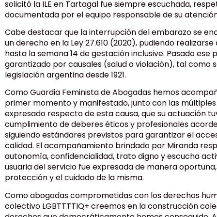
solicitó la ILE en Tartagal fue siempre escuchada, res
documentada por el equipo responsable de su atención
Cabe destacar que la interrupción del embarazo se e
un derecho en la Ley 27.610 (2020), pudiendo realizarse
hasta la semana 14 de gestación inclusive. Pasado ese 
garantizado por causales (salud o violación), tal como s
legislación argentina desde 1921.
Como Guardia Feminista de Abogadas hemos acompaña
primer momento y manifestado, junto con las múltiples
expresado respecto de esta causa, que su actuación tu
cumplimiento de deberes éticos y profesionales acorde
siguiendo estándares previstos para garantizar el acce
calidad. El acompañamiento brindado por Miranda respe
autonomía, confidencialidad, trato digno y escucha acti
usuaria del servicio fue expresada de manera oportuna,
protección y el cuidado de la misma.
Como abogadas comprometidas con los derechos human
colectivo LGBTTTTIQ+ creemos en la construcción colec
derechos que democráticamente hemos conseguido. Ante