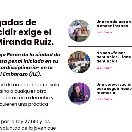
gadas de
Una ronda para v
a encontrarnos
idir exige el
Leer más »
iranda Ruiz.
No son «falsas
go Perón de la ciudad de
denuncias», falta
sa penal iniciada en su
denuncias
erdisciplinario- en la
Leer más »
l Embarazo (ILE).
ntad de amedrentar no solo
Una conversació
para seguir haci
sino a cualquier otrx
memoria
ud conforme a derecho y
Leer más »
equieren una práctica
or la Ley 27.610 y los
voluntad de la joven que