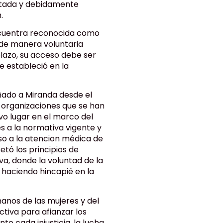
petada y debidamente
.
ncuentra reconocida como
 de manera voluntaria
plazo, su acceso debe ser
e estableció en la
do a Miranda desde el
 organizaciones que se han
vo lugar en el marco del
s a la normativa vigente y
so a la atencion médica de
tó los principios de
va, donde la voluntad de la
 haciendo hincapié en la
os de las mujeres y del
tiva para afianzar los
 cada injusticia, la lucha