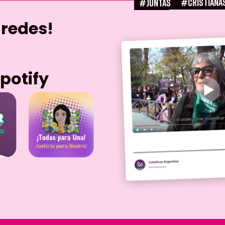
#CRISTIANA
#juntas
 redes!
potify