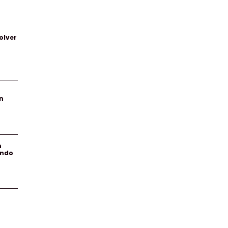
olver
n
n
endo