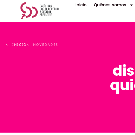
Inicio
Quiénes somos
< INICIO
< NOVEDADES
di
qui