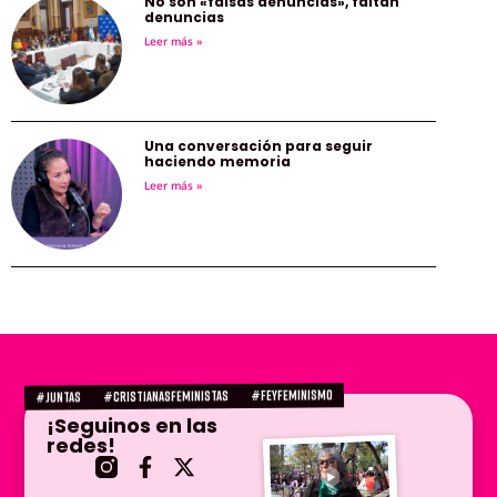
No son «falsas denuncias», faltan
denuncias
Leer más »
Una conversación para seguir
haciendo memoria
Leer más »
#FEYFEMINISMO
#CRISTIANASFEMINISTAS
#juntas
¡Seguinos en las
redes!