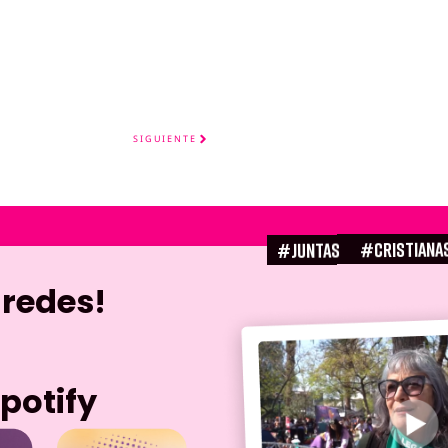
SIGUIENTE
#CRISTIANA
#juntas
 redes!
potify