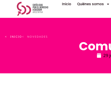
Inicio
Quiénes somos
< INICIO
< NOVEDADES
Comu
29 j