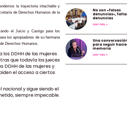
endemos la trayectoria intachable y
No son «falsas
ecretaría de Derechos Humanos de la
denuncias», falta
denuncias
Leer más »
ndo el Juicio y Castigo para los
para los apropiadores de su hermana
Una conversació
s de Derechos Humanos.
para seguir haci
memoria
 los DDHH de las mujeres
Leer más »
ras que todavía los jueces
os DDHH de las mujeres y
piden el acceso a ciertos
 nacional y sigue siendo el
tido, siempre impecable.