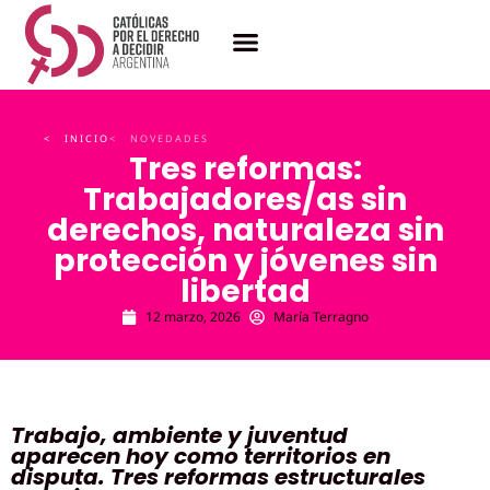
< INICIO
< NOVEDADES
Tres reformas:
Trabajadores/as sin
derechos, naturaleza sin
protección y jóvenes sin
libertad
12 marzo, 2026
María Terragno
Trabajo, ambiente y juventud
aparecen hoy como territorios en
disputa. Tres reformas estructurales