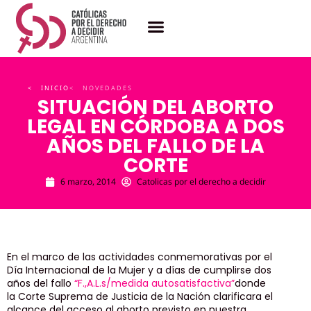
< INICIO
< NOVEDADES
SITUACIÓN DEL ABORTO
LEGAL EN CÓRDOBA A DOS
AÑOS DEL FALLO DE LA
CORTE
6 marzo, 2014
Catolicas por el derecho a decidir
En el marco de las actividades conmemorativas por el
Día Internacional de la Mujer y a días de cumplirse dos
años del fallo
“F.,A.L.s/medida autosatisfactiva”
donde
la Corte Suprema de Justicia de la Nación clarificara el
alcance del acceso al aborto previsto en nuestra