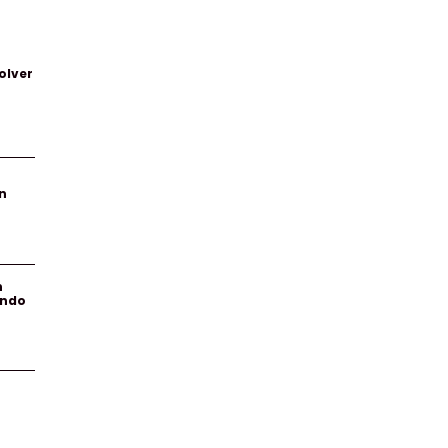
olver
n
n
endo