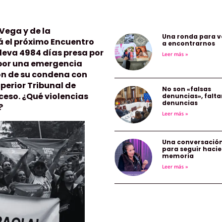
Vega y de la
Una ronda para v
á el próximo Encuentro
a encontrarnos
lleva 4984 días presa por
Leer más »
 por una emergencia
ión de su condena con
perior Tribunal de
No son «falsas
ceso. ¿Qué violencias
denuncias», falta
denuncias
r?
Leer más »
Una conversació
para seguir haci
memoria
Leer más »