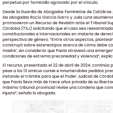
perpetua por homicidio agravado por el vínculo.
Desde la Guardia de Abogadas Feministas de Católicas p
las abogadas Rocío García Garro y Julia Luna asumieron
promovieron un Recurso de Revisión ante el Tribunal Sup
Córdoba (TSJ) solicitando que el caso sea reexaminado 
constitucionales e internacionales en materia de dere
perspectiva de género. “Entre otros aspectos, plantea
construyó sobre estereotipos acerca de cómo debe c
madre’, sin considerar que Paola atravesó una emergen
condiciones de extrema precariedad y violencia”, expli
El recurso, presentado el 22 de abril de 2024, continúa
pese a los 13 amicus curiae e innumerables pedidos p
instando el trámite para que el Poder Judicial de Córdob
que Paola lleva más de trece años privada de su libert
máximo tribunal provincial revise una condena que c
injusta”, señala la abogada.