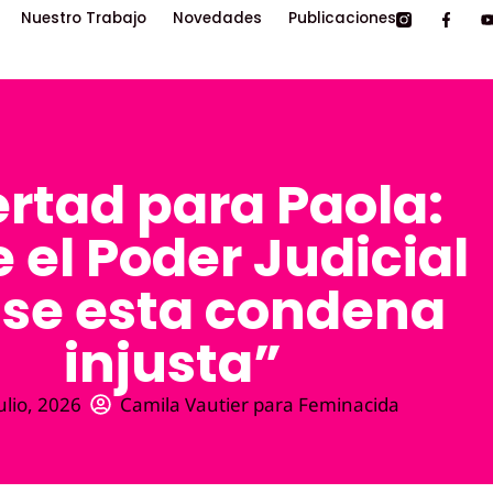
Nuestro Trabajo
Novedades
Publicaciones
ertad para Paola:
 el Poder Judicial
ise esta condena
injusta”
ulio, 2026
Camila Vautier para Feminacida