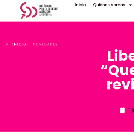
Inicio
Quiénes somos
< INICIO
< NOVEDADES
Lib
“Que
rev
1 j