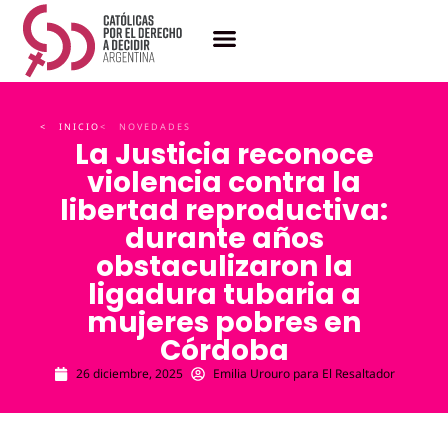
< INICIO
< NOVEDADES
La Justicia reconoce
violencia contra la
libertad reproductiva:
durante años
obstaculizaron la
ligadura tubaria a
mujeres pobres en
Córdoba
26 diciembre, 2025
Emilia Urouro para El Resaltador