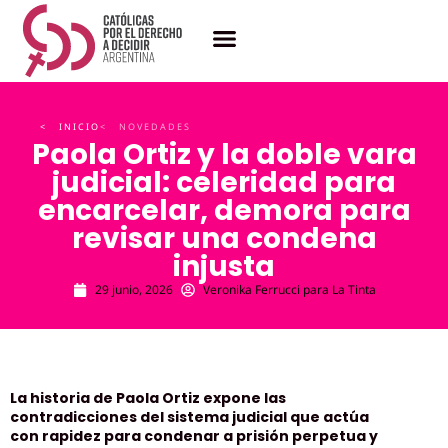
< INICIO
< NOVEDADES
Paola Ortiz y la doble vara
judicial: celeridad para
encarcelar, demora para
revisar una condena
injusta
29 junio, 2026
Veronika Ferrucci para La Tinta
La historia de Paola Ortiz expone las
contradicciones del sistema judicial que actúa
con rapidez para condenar a prisión perpetua y