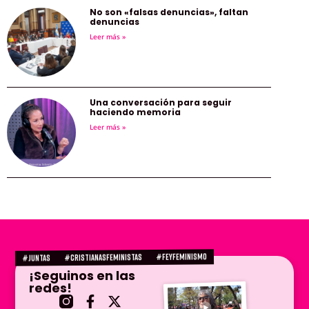
No son «falsas denuncias», faltan
denuncias
Leer más »
Una conversación para seguir
haciendo memoria
Leer más »
#FEYFEMINISMO
#CRISTIANASFEMINISTAS
#juntas
¡Seguinos en las
redes!