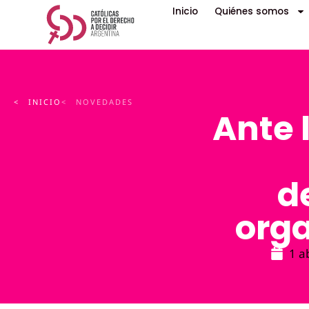
Inicio
Quiénes somos
< INICIO
< NOVEDADES
Ante 
d
orga
1 a