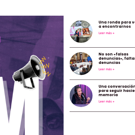
Una ronda para v
a encontrarnos
Leer más »
No son «falsas
denuncias», falta
denuncias
Leer más »
Una conversació
para seguir haci
memoria
Leer más »