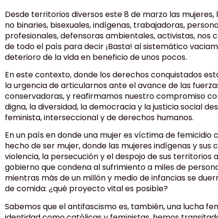
Desde territorios diversos este 8 de marzo las mujeres, l
no binaries, bisexuales, indígenas, trabajadoras, personas
profesionales, defensoras ambientales, activistas, nos
de todo el país para decir ¡Basta! al sistemático vaciam
deterioro de la vida en beneficio de unos pocos.
En este contexto, donde los derechos conquistados es
la urgencia de articularnos ante el avance de las fuerzas
conservadoras, y reafirmamos nuestro compromiso con 
digna, la diversidad, la democracia y la justicia social 
feminista, interseccional y de derechos humanos.
En un país en donde una mujer es víctima de femicidio c
hecho de ser mujer, donde las mujeres indígenas y sus 
violencia, la persecución y el despojo de sus territorios
gobierno que condena al sufrimiento a miles de persona
mientras más de un millón y medio de infancias se duer
de comida: ¿qué proyecto vital es posible?
Sabemos que el antifascismo es, también, una lucha fem
identidad como católicas y feministas, hemos transitad