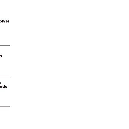
olver
n
n
endo